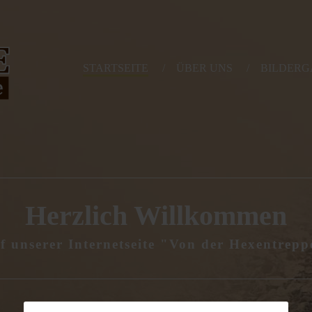
STARTSEITE
ÜBER UNS
BILDERG
Herzlich
Willkommen
f unserer Internetseite "Von der Hexentrepp