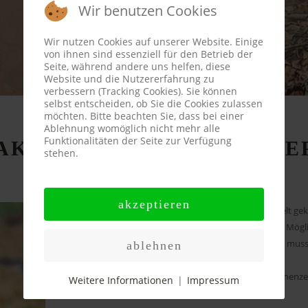
Wir benutzen Cookies
Wir nutzen Cookies auf unserer Website. Einige
von ihnen sind essenziell für den Betrieb der
Seite, während andere uns helfen, diese
Website und die Nutzererfahrung zu
verbessern (Tracking Cookies). Sie können
selbst entscheiden, ob Sie die Cookies zulassen
möchten. Bitte beachten Sie, dass bei einer
Ablehnung womöglich nicht mehr alle
Funktionalitäten der Seite zur Verfügung
AKE
VON
DER
HEXENTRE
stehen.
akzeptieren
Blake (mit dem weißen Halsband) ist als 3. Welpe zur Welt 
schön arbeiten. Sein Geburtsgewicht war nämlich 630 g. Mögli
später bei Inke noch ein Kaiserschnitt vollzogen werden muss
ablehnen
Blake entwickelte sich alterentsprechend und gab zwischenzei
Weitere Informationen
|
Impressum
Heute sind sie in etwa gleich schwer.