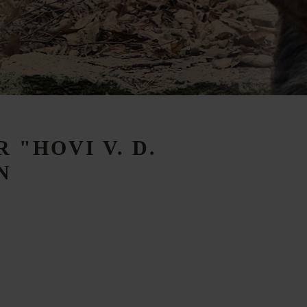
R
"HOVI
V.
D.
N