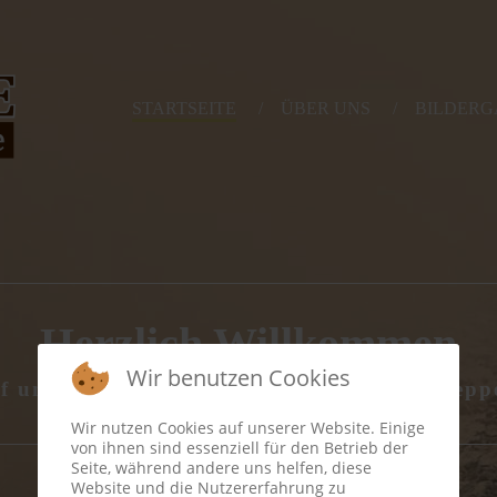
STARTSEITE
ÜBER UNS
BILDERG
Herzlich
Willkommen
Wir benutzen Cookies
f unserer Internetseite "Von der Hexentrepp
Wir nutzen Cookies auf unserer Website. Einige
von ihnen sind essenziell für den Betrieb der
Seite, während andere uns helfen, diese
Website und die Nutzererfahrung zu